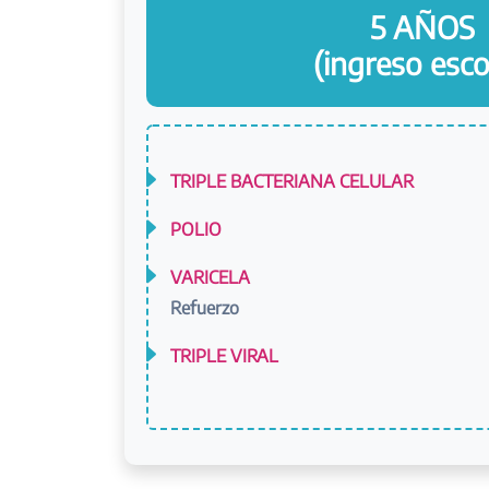
5 AÑOS
(ingreso esco
TRIPLE BACTERIANA CELULAR
POLIO
VARICELA
Refuerzo
TRIPLE VIRAL