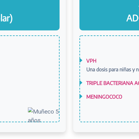
lar)
AD
VPH
Una dosis para niñas y n
TRIPLE BACTERIANA 
MENINGOCOCO