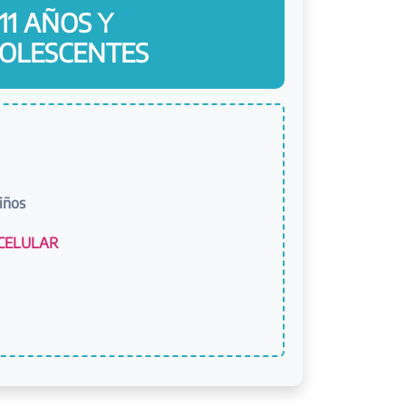
11 AÑOS Y
OLESCENTES
iños
ACELULAR