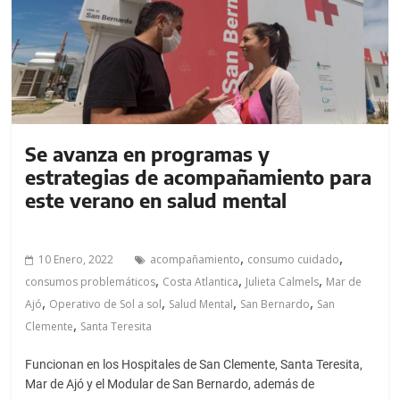
a
l
c
o
n
t
e
Se avanza en programas y
n
estrategias de acompañamiento para
i
este verano en salud mental
d
o
.
,
,
10 Enero, 2022
acompañamiento
consumo cuidado
,
,
,
consumos problemáticos
Costa Atlantica
Julieta Calmels
Mar de
,
,
,
,
Ajó
Operativo de Sol a sol
Salud Mental
San Bernardo
San
,
Clemente
Santa Teresita
Funcionan en los Hospitales de San Clemente, Santa Teresita,
Mar de Ajó y el Modular de San Bernardo, además de