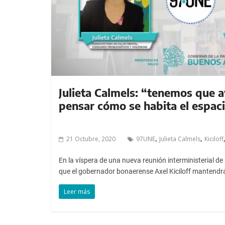
a
l
c
o
n
t
e
n
Julieta Calmels: “tenemos que 
i
pensar cómo se habita el espaci
d
o
,
,
.
21 Octubre, 2020
97UNE
Julieta Calmels
Kiciloff
En la víspera de una nueva reunión interministerial d
que el gobernador bonaerense Axel Kiciloff mantendr
Leer más