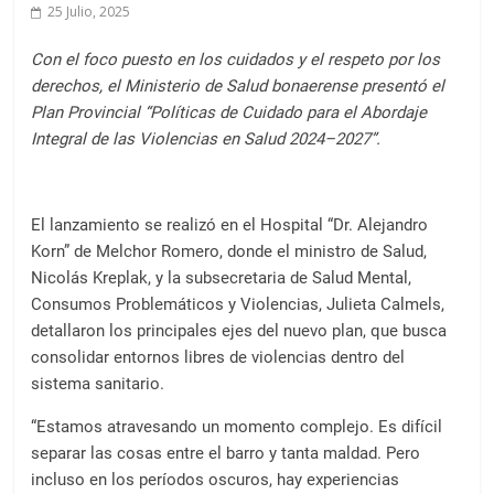
a
25 Julio, 2025
l
c
Con el foco puesto en los cuidados y el respeto por los
o
derechos, el Ministerio de Salud bonaerense presentó el
n
Plan Provincial “Políticas de Cuidado para el Abordaje
Integral de las Violencias en Salud 2024–2027”.
t
e
n
i
El lanzamiento se realizó en el Hospital “Dr. Alejandro
d
Korn” de Melchor Romero, donde el ministro de Salud,
o
Nicolás Kreplak, y la subsecretaria de Salud Mental,
Consumos Problemáticos y Violencias, Julieta Calmels,
.
detallaron los principales ejes del nuevo plan, que busca
consolidar entornos libres de violencias dentro del
sistema sanitario.
“Estamos atravesando un momento complejo. Es difícil
separar las cosas entre el barro y tanta maldad. Pero
incluso en los períodos oscuros, hay experiencias