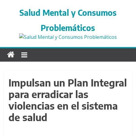
S
a
Salud Mental y Consumos
l
t
Problemáticos
a
r
d
i
r
e
c
Impulsan un Plan Integral
t
para erradicar las
a
m
violencias en el sistema
e
n
de salud
t
e