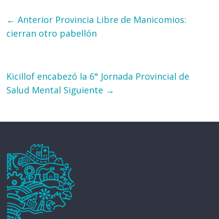
← Anterior
Provincia Libre de Manicomios:
cierran otro pabellón
Kicillof encabezó la 6° Jornada Provincial de
Salud Mental
Siguiente →