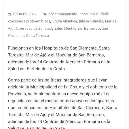
a
l
,
,
10 Enero, 2022
acompañamiento
consumo cuidado
c
,
,
,
consumos problemáticos
Costa Atlantica
Julieta Calmels
Mar de
o
,
,
,
,
Ajó
Operativo de Sol a sol
Salud Mental
San Bernardo
San
n
,
Clemente
Santa Teresita
t
e
Funcionan en los Hospitales de San Clemente, Santa
n
Teresita, Mar de Ajó y el Modular de San Bernardo,
i
además de los 14 Centros de Atención Primaria de la
d
Salud del Partido de La Costa.
o
.
Como parte de las políticas integradoras que llevan
adelante la Municipalidad de La Costa y el gobierno de la
Provincia, se implementará un nuevo equipo móvil de
urgencias en salud mental como apoyo de las guardias
que funcionan en los Hospitales de San Clemente, Santa
Teresita, Mar de Ajó y el Modular de San Bernardo,
además de los 14 Centros de Atención Primaria de la
Salud del Partido de La Costa.