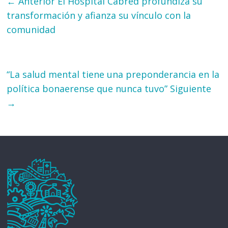
← Anterior
El Hospital Cabred profundiza su
transformación y afianza su vínculo con la
comunidad
“La salud mental tiene una preponderancia en la
política bonaerense que nunca tuvo”
Siguiente
→