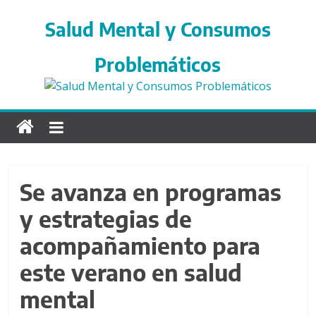
S
a
Salud Mental y Consumos
l
t
Problemáticos
a
r
d
i
r
e
c
Se avanza en programas
t
y estrategias de
a
m
acompañamiento para
e
n
este verano en salud
t
mental
e