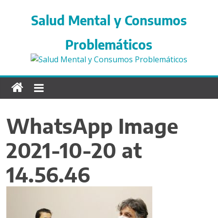
S
a
Salud Mental y Consumos
l
t
Problemáticos
a
r
d
i
r
e
WhatsApp Image
c
t
2021-10-20 at
a
m
14.56.46
e
n
t
e