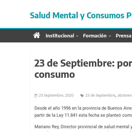
S
a
Salud Mental y Consumos P
l
t
a
Institucional
Formación
Prensa
r
d
i
r
23 de Septiembre: por
e
consumo
c
t
a
,
23 Septiembre, 2020
23 de Septiembre
abstinen
m
e
Desde el año 1996 en la provincia de Buenos Aire
n
partir de la Ley 11.841 esta fecha se planteó co
t
e
Mariano Rey, Director provincial de salud mental