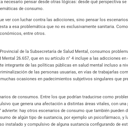
a necesario pensar desde otras lógicas: desde qué perspectiva se p
oblemáticas de consumo.
que ver con luchar contra las adicciones, sino pensar los escenari
puesta a esa problemática que no es exclusivamente sanitaria. Como
económicos, entre otros.
 Provincial de la Subsecretaría de Salud Mental, consumos problemá
d Mental 26.657, que en su artículo n° 4 incluye a las adicciones en
e integrante de las políticas públicas en salud mental incluso a n
riminalización de las personas usuarias, en vías de trabajarlas c
muchas ocasiones en padecimientos subjetivos singulares que pre
narios de consumos. Entre los que podrían traducirse como probl
ivo que genera una afectación a distintas áreas vitales, con una 
Y advierte: hay otros escenarios de consumo que también pueden d
sumo de algún tipo de sustancia, por ejemplo un psicofármaco, y l
uso instalado y compulsivo de alguna sustancia configurando de es