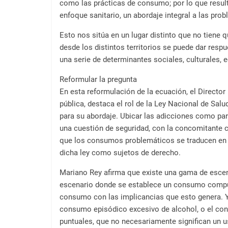
a
como las prácticas de consumo; por lo que result
l
enfoque sanitario, un abordaje integral a las pr
c
Esto nos sitúa en un lugar distinto que no tiene 
o
desde los distintos territorios se puede dar res
n
una serie de determinantes sociales, culturales, 
t
e
Reformular la pregunta
n
En esta reformulación de la ecuación, el Director
i
pública, destaca el rol de la Ley Nacional de Salu
d
para su abordaje. Ubicar las adicciones como part
o
una cuestión de seguridad, con la concomitante c
que los consumos problemáticos se traducen en 
.
dicha ley como sujetos de derecho.
Mariano Rey afirma que existe una gama de esce
escenario donde se establece un consumo compuls
consumo con las implicancias que esto genera. 
consumo episódico excesivo de alcohol, o el con
puntuales, que no necesariamente significan un 