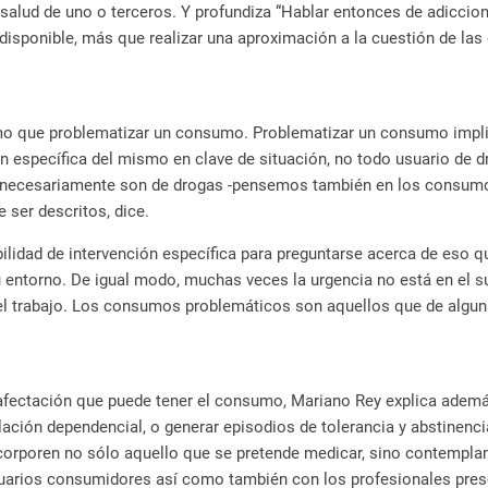
 salud de uno o terceros. Y profundiza “Hablar entonces de adiccio
disponible, más que realizar una aproximación a la cuestión de las 
 que problematizar un consumo. Problematizar un consumo implica
n específica del mismo en clave de situación, no todo usuario de d
 necesariamente son de drogas -pensemos también en los consum
 ser descritos, dice.
ilidad de intervención específica para preguntarse acerca de eso 
u entorno. De igual modo, muchas veces la urgencia no está en el 
 el trabajo. Los consumos problemáticos son aquellos que de algun
e afectación que puede tener el consumo, Mariano Rey explica ade
ión dependencial, o generar episodios de tolerancia y abstinencia, 
ncorporen no sólo aquello que se pretende medicar, sino contempla
suarios consumidores así como también con los profesionales presc