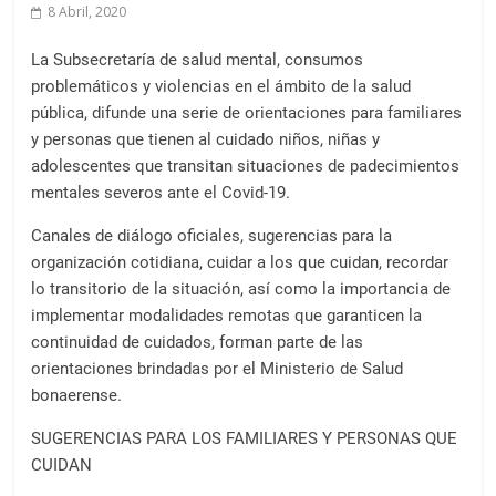
a
8 Abril, 2020
l
c
La Subsecretaría de salud mental, consumos
o
problemáticos y violencias en el ámbito de la salud
n
pública, difunde una serie de orientaciones para familiares
y personas que tienen al cuidado niños, niñas y
t
adolescentes que transitan situaciones de padecimientos
e
mentales severos ante el Covid-19.
n
i
Canales de diálogo oficiales, sugerencias para la
d
organización cotidiana, cuidar a los que cuidan, recordar
o
lo transitorio de la situación, así como la importancia de
.
implementar modalidades remotas que garanticen la
continuidad de cuidados, forman parte de las
orientaciones brindadas por el Ministerio de Salud
bonaerense.
SUGERENCIAS PARA LOS FAMILIARES Y PERSONAS QUE
CUIDAN