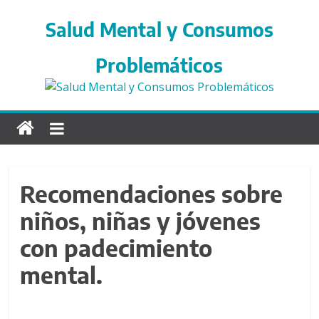
S
a
Salud Mental y Consumos
l
t
Problemáticos
a
r
d
i
r
e
c
Recomendaciones sobre
t
niños, niñas y jóvenes
a
m
con padecimiento
e
n
mental.
t
e