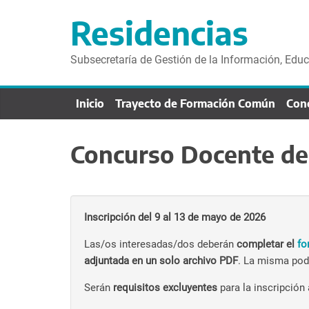
S
a
Residencias
l
t
Subsecretaría de Gestión de la Información, Edu
a
r
Inicio
Trayecto de Formación Común
Con
d
i
r
Concurso Docente de
e
c
t
a
Inscripción del 9 al 13 de mayo de 2026
m
e
Las/os interesadas/dos deberán
completar el
fo
n
adjuntada en un solo archivo PDF
. La misma podr
t
Serán
requisitos excluyentes
para la inscripción
e