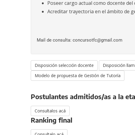
a
Poseer cargo actual como docente del 
l
Acreditar trayectoria en el ámbito de g
c
o
n
t
Mail de consulta: concursotfc@gmail.com
e
n
i
Disposición selección docente
Disposición lla
d
Modelo de propuesta de Gestión de Tutoría
o
.
Postulantes admitidos/as a la et
Consultalos acá
Ranking final
Consultalo acá