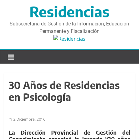
S
Residencias
a
l
t
Subsecretaría de Gestión de la Información, Educación
a
Permanente y Fiscalización
r
d
i
r
e
c
30 Años de Residencias
t
a
en Psicología
m
e
n
2 Diciembre, 2016
t
La Dirección Provincial de Gestión del
e
Conocimiento organizó la jornada “30 años