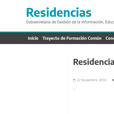
S
a
Residencias
l
t
Subsecretaría de Gestión de la Información, Edu
a
r
Inicio
Trayecto de Formación Común
Con
d
i
r
e
Residencia
c
t
a
22 Noviembre, 2016
m
e
n
t
e