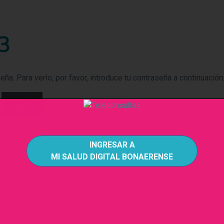
modal-check
 3
ña. Para verlo, por favor, introduce tu contraseña a continuación
INGRESAR A
MI SALUD DIGITAL BONAERENSE