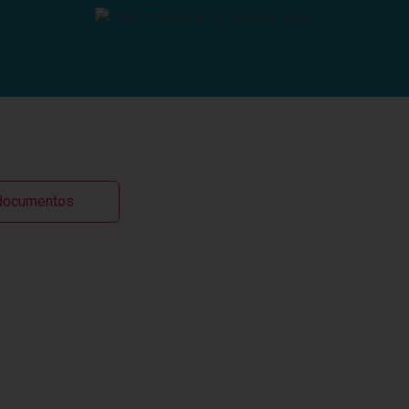
modal-check
 documentos