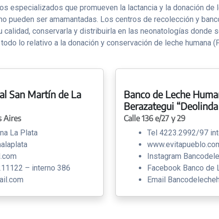
 especializados que promueven la lactancia y la donación de l
, no pueden ser amamantadas. Los centros de recolección y banco
u calidad, conservarla y distribuirla en las neonatologías donde 
es todo lo relativo a la donación y conservación de leche hu
l San Martín de La
Banco de Leche Human
Berazategui “Deolinda
s Aires
Calle 136 e/27 y 29
a La Plata
Tel 4223.2992/97 in
alaplata
www.evitapueblo.com
l.com
Instagram Bancodel
211122 – interno 386
Facebook Banco de
ail.com
Email Bancodelech