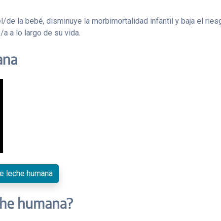
/de la bebé, disminuye la morbimortalidad infantil y baja el ri
a a lo largo de su vida.
ana
e leche humana
eche humana?