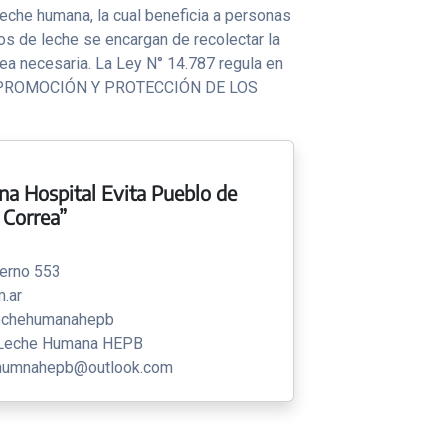
eche humana, la cual beneficia a personas
s de leche se encargan de recolectar la
sea necesaria. La Ley N° 14.787 regula en
mana (PROMOCIÓN Y PROTECCIÓN DE LOS
a Hospital Evita Pueblo de
 Correa”
terno 553
.ar
echehumanahepb
 Leche Humana HEPB
ehumnahepb@outlook.com