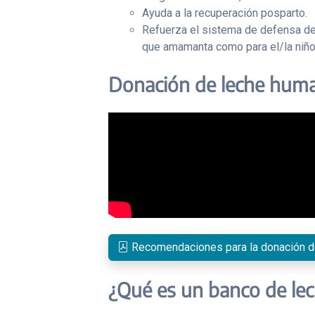
Ayuda a la recuperación posparto.
Refuerza el sistema de defensa del
que amamanta como para el/la niño/
Donación de leche hum
Recomendaciones para la donación d
¿Qué es un banco de l