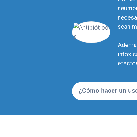
neumon
necesa
sean m
Además
intoxi
efecto
¿Cómo hacer un us