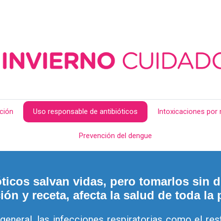
ción
Uso responsable de antibióticos
Intoxicaciones por
Prevención del dengue
ticos salvan vidas, pero tomarlos sin 
ión y receta, afecta la salud de toda la
general, las infecciones respiratorias como el resfr