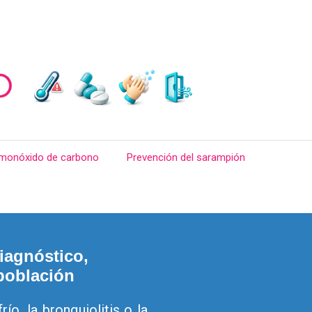
 monóxido de carbono
Prevención del sarampión
diagnóstico,
 población
ío, la bronquiolitis o la