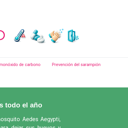
 monóxido de carbono
Prevención del sarampión
s todo el año
mosquito Aedes Aegypti,
ara dejar sus huevos y