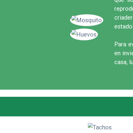
reprod
criade
estado 
Para e
en inv
casa, l