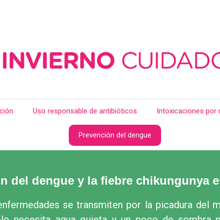
ción
Uso responsable de antibióticos
Intoxicaciones por
Prevención del dengue
n del dengue y la fiebre chikungunya e
enfermedades se transmiten por la picadura del 
lo necesita agua quieta y un poco de sombra p