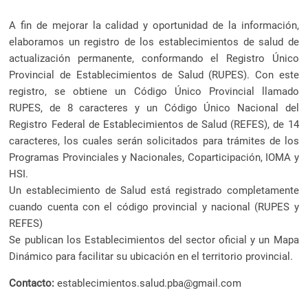
a
l
A fin de mejorar la calidad y oportunidad de la información,
c
elaboramos un registro de los establecimientos de salud de
o
actualización permanente, conformando el Registro Único
n
Provincial de Establecimientos de Salud (RUPES). Con este
t
registro, se obtiene un Código Único Provincial llamado
e
RUPES, de 8 caracteres y un Código Único Nacional del
n
Registro Federal de Establecimientos de Salud (REFES), de 14
i
caracteres, los cuales serán solicitados para trámites de los
d
Programas Provinciales y Nacionales, Coparticipación, IOMA y
o
HSI.
.
Un establecimiento de Salud está registrado completamente
cuando cuenta con el código provincial y nacional (RUPES y
REFES)
Se publican los Establecimientos del sector oficial y un Mapa
Dinámico para facilitar su ubicación en el territorio provincial.
Contacto:
establecimientos.salud.pba@gmail.com