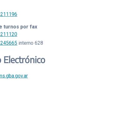
4211196
 turnos por fax
4211120
4245665
interno 628
 Electrónico
s.gba.gov.ar