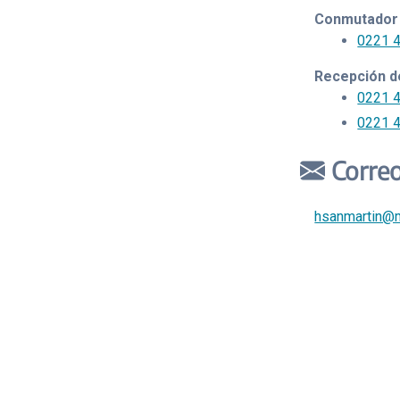
Conmutador
0221 
Recepción de
0221 
0221 
Correo
hsanmartin@m