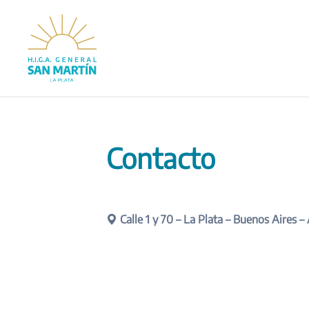
Saltar
al
contenido
Contacto
Calle 1 y 70 – La Plata – Buenos Aires –