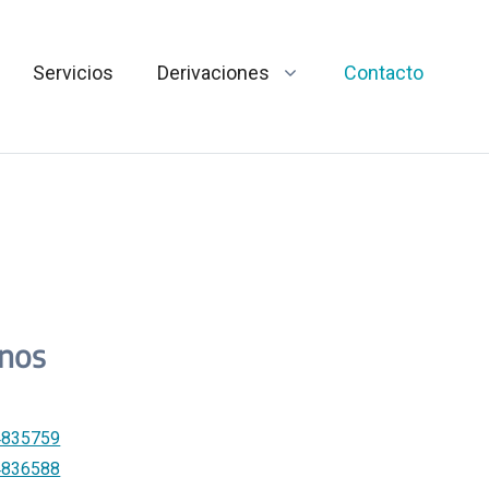
Servicios
Derivaciones
Contacto
onos
4835759
4836588