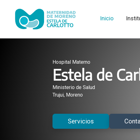
Saltar
al
Inicio
Insti
contenido
Hospital Materno
Estela de Car
Ministerio de Salud
Trujui, Moreno
Servicios
Cont