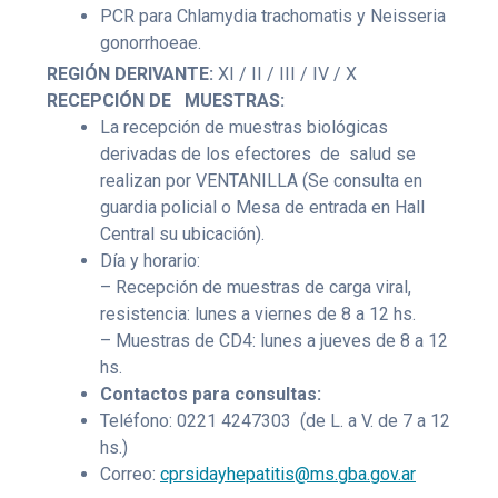
PCR para Chlamydia trachomatis y Neisseria
gonorrhoeae.
REGIÓN DERIVANTE:
XI / II / III / IV / X
RECEPCIÓN DE MUESTRAS:
La recepción de muestras biológicas
derivadas de los efectores de salud se
realizan por VENTANILLA (Se consulta en
guardia policial o Mesa de entrada en Hall
Central su ubicación).
Día y horario:
– Recepción de muestras de carga viral,
resistencia: lunes a viernes de 8 a 12 hs.
– Muestras de CD4: lunes a jueves de 8 a 12
hs.
Contactos para consultas:
Teléfono: 0221 4247303 (de L. a V. de 7 a 12
hs.)
Correo:
cprsidayhepatitis@ms.gba.gov.ar