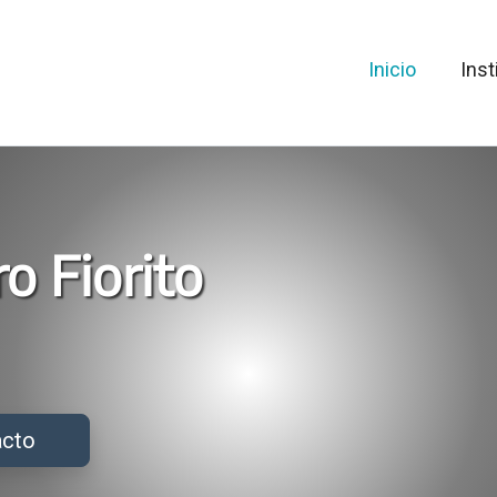
Inicio
Inst
o Fiorito
acto