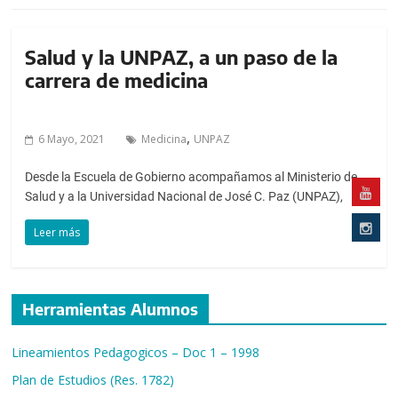
a
l
c
Salud y la UNPAZ, a un paso de la
o
carrera de medicina
n
t
e
,
6 Mayo, 2021
Medicina
UNPAZ
n
Desde la Escuela de Gobierno acompañamos al Ministerio de
i
Salud y a la Universidad Nacional de José C. Paz (UNPAZ),
d
o
Leer más
.
Herramientas Alumnos
Lineamientos Pedagogicos – Doc 1 – 1998
Plan de Estudios (Res. 1782)