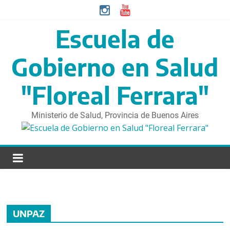
S
a
l
Escuela de
t
a
Gobierno en Salud
r
d
"Floreal Ferrara"
i
r
Ministerio de Salud, Provincia de Buenos Aires
e
c
t
a
m
e
n
t
UNPAZ
e