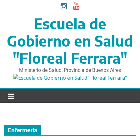
S
a
l
Escuela de
t
a
Gobierno en Salud
r
d
"Floreal Ferrara"
i
r
Ministerio de Salud, Provincia de Buenos Aires
e
c
t
a
m
e
n
t
Enfermeria
e