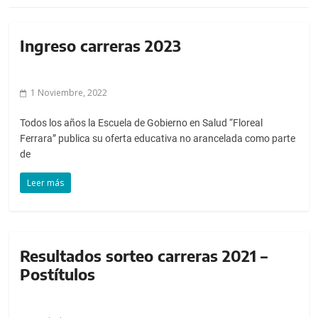
a
l
c
Ingreso carreras 2023
o
n
t
1 Noviembre, 2022
e
Todos los años la Escuela de Gobierno en Salud “Floreal
n
Ferrara” publica su oferta educativa no arancelada como parte
i
de
d
o
Leer más
.
Resultados sorteo carreras 2021 –
Postítulos