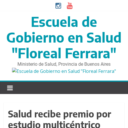
S
a
l
Escuela de
t
a
Gobierno en Salud
r
d
"Floreal Ferrara"
i
r
Ministerio de Salud, Provincia de Buenos Aires
e
c
t
a
m
e
n
Salud recibe premio por
t
e
estudio multicéntrico