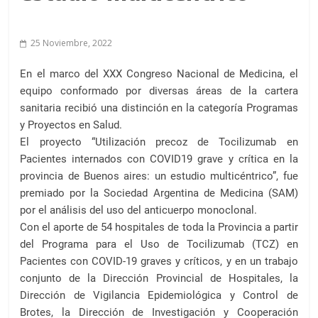
a
l
c
25 Noviembre, 2022
o
n
En el marco del XXX Congreso Nacional de Medicina, el
t
equipo conformado por diversas áreas de la cartera
e
sanitaria recibió una distinción en la categoría Programas
y Proyectos en Salud.
n
El proyecto “Utilización precoz de Tocilizumab en
i
Pacientes internados con COVID19 grave y crítica en la
d
provincia de Buenos aires: un estudio multicéntrico”, fue
o
premiado por la Sociedad Argentina de Medicina (SAM)
.
por el análisis del uso del anticuerpo monoclonal.
Con el aporte de 54 hospitales de toda la Provincia a partir
del Programa para el Uso de Tocilizumab (TCZ) en
Pacientes con COVID-19 graves y críticos, y en un trabajo
conjunto de la Dirección Provincial de Hospitales, la
Dirección de Vigilancia Epidemiológica y Control de
Brotes, la Dirección de Investigación y Cooperación