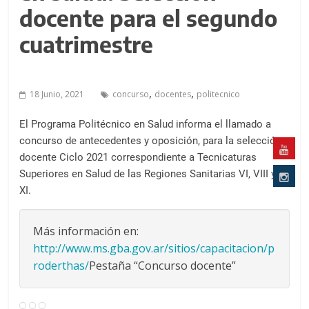
a
docente para el segundo
l
c
cuatrimestre
o
n
t
,
,
18 Junio, 2021
concurso
docentes
politecnico
e
n
El Programa Politécnico en Salud informa el llamado a
i
concurso de antecedentes y oposición, para la selección
d
docente Ciclo 2021 correspondiente a Tecnicaturas
o
Superiores en Salud de las Regiones Sanitarias VI, VIII y
XI.
.
Más información en:
http://www.ms.gba.gov.ar/sitios/capacitacion/p
roderthas/
Pestaña “Concurso docente”