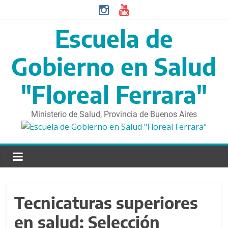
S
a
l
Escuela de
t
a
Gobierno en Salud
r
d
"Floreal Ferrara"
i
r
Ministerio de Salud, Provincia de Buenos Aires
e
c
t
a
m
e
n
Tecnicaturas superiores
t
e
en salud: Selección